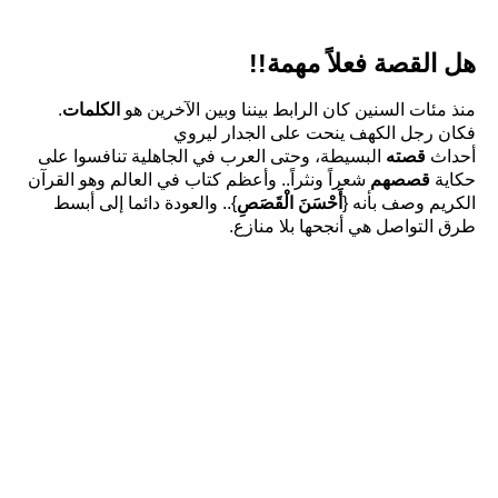
هل القصة فعلاً مهمة!!
منذ مئات السنين كان الرابط بيننا وبين الآخرين هو
الكلمات
.
فكان رجل الكهف ينحت على الجدار ليروي
أحداث
قصته
البسيطة، وحتى العرب في الجاهلية تنافسوا على
حكاية
قصصهم
شعراً ونثراً.. وأعظم كتاب في العالم وهو القرآن
الكريم وصف بأنه {
أَحْسَنَ الْقَصَصِ
}.. والعودة دائما إلى أبسط
طرق التواصل هي أنجحها بلا منازع.