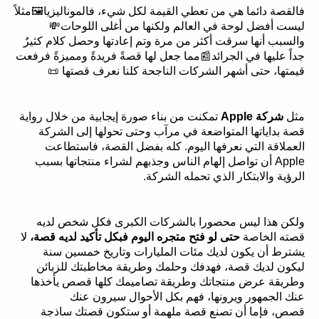
فالقصة دائما هي من تعطي القيمة لكل شيء، فالموناليزيا🖼مثلاً
ليست أفضل لوحة في العالم ولكنها من أغلى اللوحات💸
والسبب أنها سرقت أكثر من مرة وتم إعادتها وحصل كلام كثيرٌ
جداً عليها في الجرائد📰مما جعل لها قصةً فريدةً ومميزةً فرفعت
قيمتها، حتى أشهر الشركات الناجحة كلنا نعرف قصتها 📜
مثل
شركة Apple
تمكنت من بناء صورة إيجابية من خلال رواية
قصة بداياتها المتواضعة في مرآب وحتى تحولها إلى الشركة
العملاقة التي نعرفها اليوم. كله بفضل القصة، فاستطاعت
Apple أن تواصل إلهام الناس وجذبهم لشراء منتجاتها بسبب
الرؤية والابتكار الذي تحمله الشركة.
ولكن هذا ليس محصورا بالشركات الكبرى فكل شخص لديه
قصته الخاصة
حتى لو فتح متجره اليوم فبكل تأكيد لديه قصة،
لا
يشترط أن يكون لديك مئات المليارات وتاريخ خمسين سنة
ليكون لديك قصة، فهدفك وحلمك وطريقة مخاطبتك للزبائن
وطريقة عرض منتجاتك وطريقة تصاميمك كلها قصص يأخذها
عنك الجمهور ويرونها، فهم بكل الأحوال سيرون عنك
قصص، فإما أن تصنع قصة ملهمة أو ستكون قصتك ساذجة