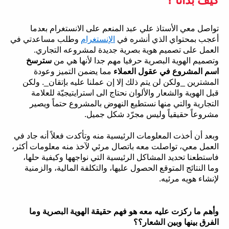
تواصل معي الأستاذ علي عبد المنعم على الانستغرام بعدما
أعجب بمحتواي الذي أنشره في
الإنستغرام
وطلب مساعدتي في
العمل على تصميم هوية بصرية جديدة لمشروعه التجاري.
وتصميم الهوية البصرية حرفيا مهم جدا لأنها هي من
سترسخ
اسم المشروع في عقول العملاء
مما يضمن التميز وعودة
المشترين _ولكن لن يتم ذلك إلا إن عملنا عليه بإتقان_. ولكن
قبل الهوية والشعار والألوان نحتاج الى استرايتيجيّة للعلامة
التجارية والتي منها نستطيع النهوض بالمشروع حتماً ويصير
مشروعاً حقيقياً وليس مجرّد شكل جميل.
وبعد أن أخذت المعلومات الرئيسية منه وتأكدت فعلاً أنه جاد في
العمل معي، تواصلت معه باتصال مرئي لآخذ منه معلومات أكثر،
فاستطعنا تحديد المشاكل الرئيسية التي نواجهها وكيفية حلها،
وما النتائج المتوقع الحصول عليها، والتكلفة المالية، والزمنية
لإنشاء هويه مرئيه.
وأهم ما ركزت عليه معه هو فهم حقيقة الهوية البصرية وما
الفرق بينها وبين الشعار؟؟