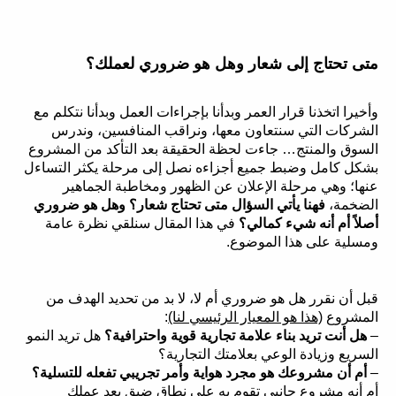
متى تحتاج إلى شعار وهل هو ضروري لعملك؟
وأخيرا اتخذنا قرار العمر وبدأنا بإجراءات العمل وبدأنا نتكلم مع
الشركات التي سنتعاون معها، ونراقب المنافسين، وندرس
السوق والمنتج… جاءت لحظة الحقيقة بعد التأكد من المشروع
بشكل كامل وضبط جميع أجزاءه نصل إلى مرحلة يكثر التساءل
عنها؛ وهي مرحلة الإعلان عن الظهور ومخاطبة الجماهير
الضخمة،
فهنا يأتي السؤال متى تحتاج شعار؟ وهل هو ضروري
أصلاً أم أنه شيء كمالي؟
في هذا المقال سنلقي نظرة عامة
ومسلية على هذا الموضوع.
قبل أن نقرر هل هو ضروري أم لا، لا بد من تحديد الهدف من
المشروع
(هذا هو المعيار الرئيسي لنا)
:
–
هل أنت تريد بناء علامة تجارية قوية واحترافية؟
هل تريد النمو
السريع وزيادة الوعي بعلامتك التجارية؟
–
أم أن مشروعك هو مجرد هواية وأمر تجريبي تفعله للتسلية؟
أم أنه مشروع جانبي تقوم به على نطاق ضيق بعد عملك