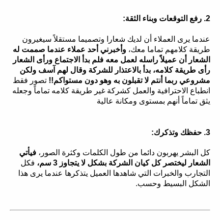
2. رفع التوقعات وبناء الثقة:
عندما يرى العملاء أن لديك شعارا وتصميما مستقلاً سيغيرون
طريقة كلامهم تماما معك،
وأخبرني أحد عملاء عندما صممت له
الشعار أن عميلاً راسله لعمل معه فلم بدأ الاجتماع ورأى الشعار
رأى طريقة كلامه، بدأ بالاعتذار للشركة وقال لهم آسف ولكن
مشروعي ربما أنتم لا تقبلون به وهو دون مستواكم!!
تصور فقط
انطباع الاحترافية والعمل كشركة غير طريقة كلامه تماماً وجعله
يثق تماماً أنهم بمستوى ومكانة عالية
3. حفظك وتذكرك:
كل البشر يهربون دائما من طول الكلمات وكثرة الصور،
فيأتي
الشعار ليختصر كل كيان الشركة بشكل لا يتجاوز 3 سم،
فكل
التجارب والخبرات التي شاهدها العميل يتذكرها عندما يرى هذا
الشكل البسيط وحسب.